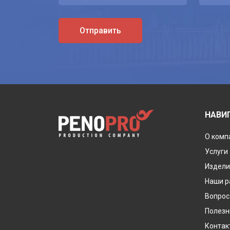
Отправить
НАВИ
О комп
Услуги
Издели
Наши р
Вопрос
Полезн
Контак